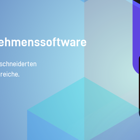
nehmenssoftware
eschneiderten
reiche.