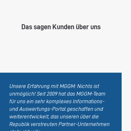
wird sicherlich einige Tausend Euro kosten.
Bedenken Sie bitte, dass die individuellen
Datenbankentwicklungen der MGGM aber nur
Das sagen Kunden über uns
geringe Folgekosten verursachen und keine
weiteren monatlichen oder jährlichen
Lizenzkosten bei der MGGM mehr anfallen. Nach
einer hohen Anfangsinvestition amortisiert sich
diese dadurch schon nach wenigen Jahren. Der
durchschnittliche Return on Investment (ROI)
beträgt je nach Umfang meist weniger als 5
Jahre. Individualsoftware ist oftmals gar nicht
Unsere Erfahrung mit MGGM: Nichts ist
teurer, als eine Standardlösung.
unmöglich! Seit 2009 hat das MGGM-Team
für uns ein sehr komplexes Informations-
und Auswertungs-Portal geschaffen und
weiterentwickelt, das unseren über die
Republik verstreuten Partner-Unternehmen