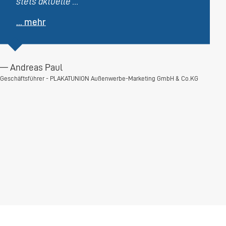
stets aktuelle ...
... mehr
— Andreas Paul
— G
Geschäftsführer - PLAKATUNION Außenwerbe-Marketing GmbH & Co.KG
Gesch